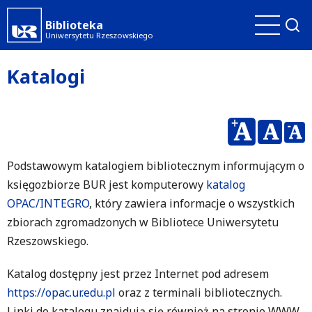
Przejdź
Biblioteka
do
Uniwersytetu Rzeszowskiego
treści
Katalogi
Podstawowym katalogiem bibliotecznym informującym o
księgozbiorze BUR jest komputerowy
katalog
OPAC/INTEGRO
, który zawiera informacje o wszystkich
zbiorach zgromadzonych w Bibliotece Uniwersytetu
Rzeszowskiego.
Katalog dostępny jest przez Internet pod adresem
https://opac.ur.edu.pl
oraz z terminali bibliotecznych.
Linki do katalogu znajdują się również na stronie WWW