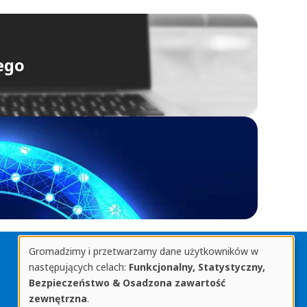
ego
Gromadzimy i przetwarzamy dane użytkowników w
Biblioteka Uniwersytetu Rzeszowskiego
Gromadzone
następujących celach:
Funkcjonalny, Statystyczny,
ul. prof. Stanisława Pigonia 8, 35-959 Rzeszów
Bezpieczeństwo & Osadzona zawartość
tel. 17 872 1361
informacje
zewnętrzna
.