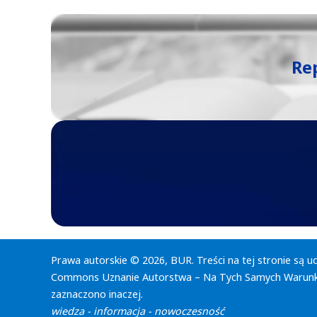
Re
Prawa autorskie © 2026, BUR. Treści na tej stronie są u
Commons Uznanie Autorstwa – Na Tych Samych Warunka
zaznaczono inaczej.
wiedza - informacja - nowoczesność