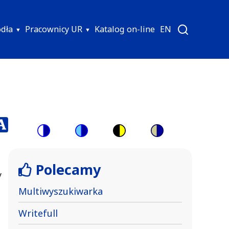
ódła
Pracownicy UR
Katalog on-line
EN
Switch
Switch
Switch
Switch
to
to
to
to
Polecamy
color
blue
high
soft
y
theme
theme
visibility
theme
Multiwyszukiwarka
theme
Writefull