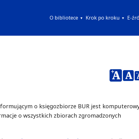
O bibliotece
Krok po kroku
E-źr
Menu
główne
formującym o księgozbiorze BUR jest komputerow
formacje o wszystkich zbiorach zgromadzonych