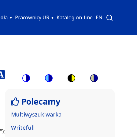
ódła
Pracownicy UR
Katalog on-line
EN
Switch
Switch
Switch
Switch
to
to
to
to
Polecamy
color
blue
high
soft
theme
theme
visibility
theme
Multiwyszukiwarka
theme
Writefull
);