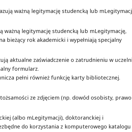
azują ważną legitymację studencką lub mLegitymac
ują ważną legitymację studencką lub mLegitymację,
a bieżący rok akademicki i wypełniają specjalny
ują aktualne zaświadczenie o zatrudnieniu w uczeln
alny formularz.
icza pełni również funkcję karty bibliotecznej.
tożsamości ze zdjęciem (np. dowód osobisty, prawo
kiej (albo mLegitymacji), doktoranckiej i
 niezbędne do korzystania z komputerowego katalogu