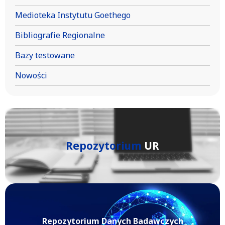
Medioteka Instytutu Goethego
Bibliografie Regionalne
Bazy testowane
Nowości
Repozytorium
UR
Repozytorium Danych Badawczych