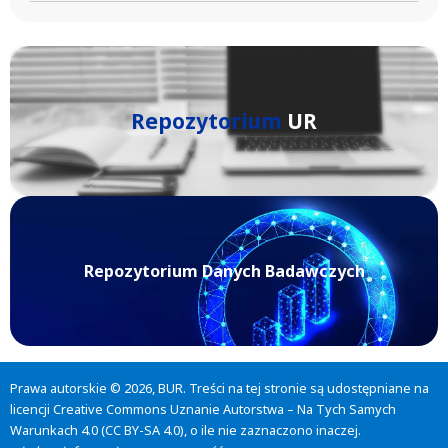
Repozytorium
UR
Repozytorium Danych Badawczych
Prawa autorskie © 2026, BUR. Treści na tej stronie są udostępniane na
licencji
Creative Commons Uznanie Autorstwa – Na Tych Samych
Warunkach 4.0 (CC BY-SA 4.0)
, o ile nie zaznaczono inaczej.