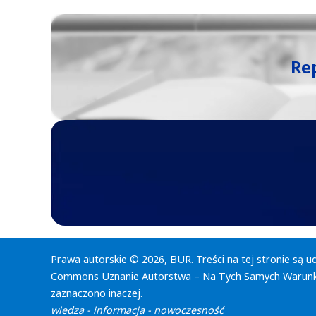
Re
Prawa autorskie © 2026, BUR. Treści na tej stronie są u
Commons Uznanie Autorstwa – Na Tych Samych Warunka
zaznaczono inaczej.
wiedza - informacja - nowoczesność