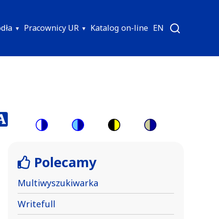
ódła
Pracownicy UR
Katalog on-line
EN
Switch
Switch
Switch
Switch
to
to
to
to
Polecamy
color
blue
high
soft
theme
theme
visibility
theme
Multiwyszukiwarka
theme
Writefull