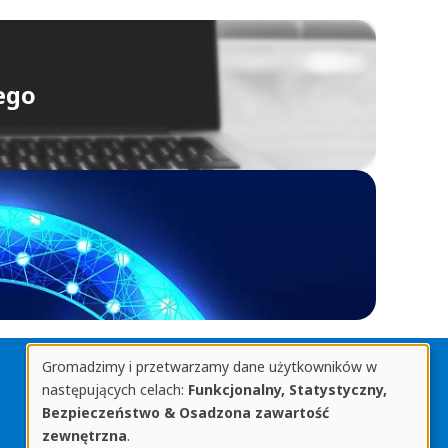
ego
Gromadzimy i przetwarzamy dane użytkowników w
Biblioteka Uniwersytetu Rzeszowskiego
Gromadzone
następujących celach:
Funkcjonalny, Statystyczny,
ul. prof. Stanisława Pigonia 8, 35-959 Rzeszów
Bezpieczeństwo & Osadzona zawartość
tel. 17 872 1361
informacje
zewnętrzna
.