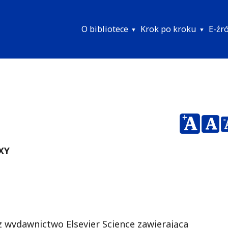
O bibliotece
Krok po kroku
E-źr
Menu
główne
OXY
 wydawnictwo Elsevier Science zawierająca