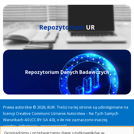
Repozytorium
UR
Repozytorium Danych Badawczych
Prawa autorskie © 2026, BUR. Treści na tej stronie są udostępniane na
licencji
Creative Commons Uznanie Autorstwa – Na Tych Samych
Warunkach 4.0 (CC BY-SA 4.0)
, o ile nie zaznaczono inaczej.
wiedza - informacja - nowoczesność
Biblioteka Uniwersytetu Rzeszowskiego
Gromadzimy i przetwarzamy dane użytkowników w