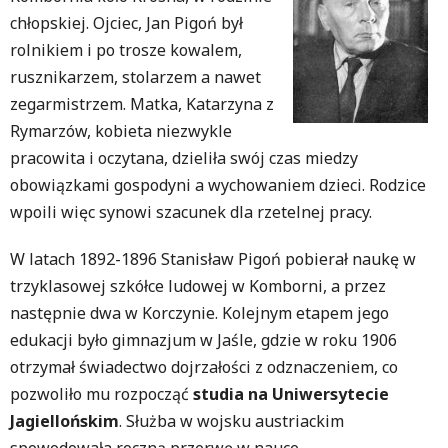
chłopskiej. Ojciec, Jan Pigoń był
rolnikiem i po trosze kowalem,
rusznikarzem, stolarzem a nawet
zegarmistrzem. Matka, Katarzyna z
Rymarzów, kobieta niezwykle
pracowita i oczytana, dzieliła swój czas miedzy
obowiązkami gospodyni a wychowaniem dzieci. Rodzice
wpoili więc synowi szacunek dla rzetelnej pracy.
W latach 1892-1896 Stanisław Pigoń pobierał naukę w
trzyklasowej szkółce ludowej w Komborni, a przez
następnie dwa w Korczynie. Kolejnym etapem jego
edukacji było gimnazjum w Jaśle, gdzie w roku 1906
otrzymał świadectwo dojrzałości z odznaczeniem, co
pozwoliło mu rozpocząć
studia na Uniwersytecie
Jagiellońskim
. Służba w wojsku austriackim
spowodowała roczną przerwę w nauce.