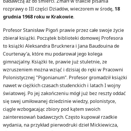
badawczą aż do śmierci. Zmarł w trakcie pisania
rozprawy o III części Dziadów, wieczorem w środę,
18
grudnia 1968 roku w Krakowie
.
Profesor Stanisław Pigoń prawie przez całe swoje życie
zbierał książki. Początek biblioteki domowej Profesora
to książki Aleksandra Brucknera i Jana Baudouina de
Courtenay'a, które mu podarował jego kolega
gimnazjalny. Książki te, prawie już stuletnie, ze
wzruszeniem można wziąć i dzisiaj do ręki w Pracowni
Polonistycznej "Pigonianum". Profesor gromadził książki
nawet w ciężkich czasach studenckich i latach I wojny
światowej. Po jej zakończeniu mógł już bez reszty oddać
się swej umiłowanej dziedzinie wiedzy, polonistyce,
ciągle wzbogacając zbiory pod kątem swoich
zainteresowań badawczych. Często kupował rzadkie
wydania, na przykład pierwodruki dzieł Mickiewicza,