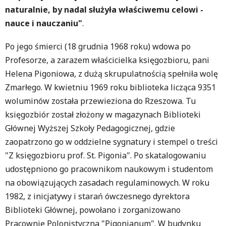
naturalnie, by nadal służyła właściwemu celowi -
nauce i nauczaniu"
.
Po jego śmierci (18 grudnia 1968 roku) wdowa po
Profesorze, a zarazem właścicielka księgozbioru, pani
Helena Pigoniowa, z dużą skrupulatnością spełniła wolę
Zmarłego. W kwietniu 1969 roku biblioteka licząca 9351
woluminów została przewieziona do Rzeszowa. Tu
księgozbiór został złożony w magazynach Biblioteki
Głównej Wyższej Szkoły Pedagogicznej, gdzie
zaopatrzono go w oddzielne sygnatury i stempel o treści
"Z księgozbioru prof. St. Pigonia". Po skatalogowaniu
udostępniono go pracownikom naukowym i studentom
na obowiązujących zasadach regulaminowych. W roku
1982, z inicjatywy i starań ówczesnego dyrektora
Biblioteki Głównej, powołano i zorganizowano
Pracownię Polonistyczna "Pigonianum". W budynku