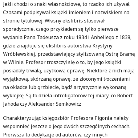
Jeśli chodzi o znaki własnościowe, to rzadko ich używał.
Czasami podpisywał książki imieniem i nazwiskiem na
stronie tytułowej. Własny ekslibris stosował
sporadycznie, czego przykładem są tylko pierwsze
wydania Pana Tadeusza z roku 1834 i Anhellego z 1838,
gdzie znajduje się ekslibris autorstwa Krystyny
Wróblewskiej, przedstawiający stylizowaną Ostrą Bramę
w Wilnie. Profesor troszczył się o to, by jego książki
posiadały trwałą, użytkową oprawę. Niektóre z nich mają
wyjątkową, skórzaną oprawę, ze złoconymi tłoczeniami
na okładce lub grzbiecie, bądź artystycznie wykonaną
wyklejkę. Są to dzieła introligatorów tej miary, co Robert
Jahoda czy Aleksander Semkowicz
Charakteryzując księgozbiór Profesora Pigonia należy
wspomnieć jeszcze o jego dwóch szczególnych cechach.
Pierwsza to dedykacje od autorów, czy innych