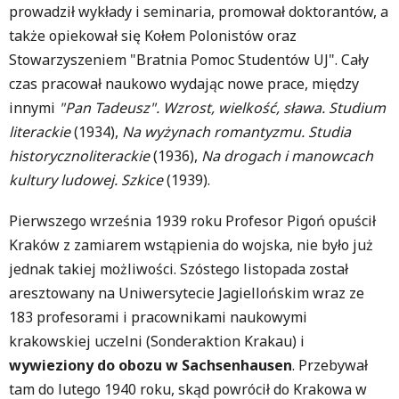
prowadził wykłady i seminaria, promował doktorantów, a
także opiekował się Kołem Polonistów oraz
Stowarzyszeniem "Bratnia Pomoc Studentów UJ". Cały
czas pracował naukowo wydając nowe prace, między
innymi
"Pan Tadeusz". Wzrost, wielkość, sława. Studium
literackie
(1934),
Na wyżynach romantyzmu. Studia
historycznoliterackie
(1936),
Na drogach i manowcach
kultury ludowej. Szkice
(1939).
Pierwszego września 1939 roku Profesor Pigoń opuścił
Kraków z zamiarem wstąpienia do wojska, nie było już
jednak takiej możliwości. Szóstego listopada został
aresztowany na Uniwersytecie Jagiellońskim wraz ze
183 profesorami i pracownikami naukowymi
krakowskiej uczelni (Sonderaktion Krakau) i
wywieziony do obozu w Sachsenhausen
. Przebywał
tam do lutego 1940 roku, skąd powrócił do Krakowa w