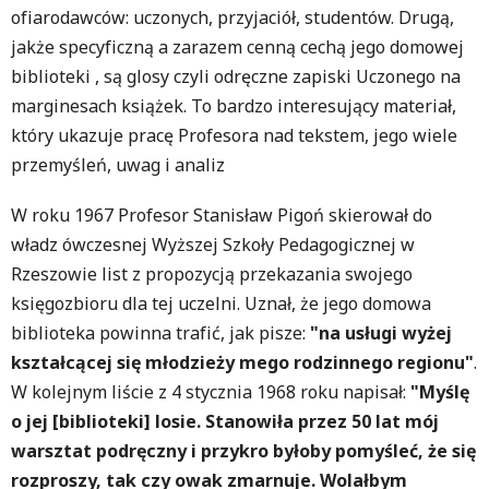
ofiarodawców: uczonych, przyjaciół, studentów. Drugą,
jakże specyficzną a zarazem cenną cechą jego domowej
biblioteki , są glosy czyli odręczne zapiski Uczonego na
marginesach książek. To bardzo interesujący materiał,
który ukazuje pracę Profesora nad tekstem, jego wiele
przemyśleń, uwag i analiz
W roku 1967 Profesor Stanisław Pigoń skierował do
władz ówczesnej Wyższej Szkoły Pedagogicznej w
Rzeszowie list z propozycją przekazania swojego
księgozbioru dla tej uczelni. Uznał, że jego domowa
biblioteka powinna trafić, jak pisze:
"na usługi wyżej
kształcącej się młodzieży mego rodzinnego regionu"
.
W kolejnym liście z 4 stycznia 1968 roku napisał:
"Myślę
o jej [biblioteki] losie. Stanowiła przez 50 lat mój
warsztat podręczny i przykro byłoby pomyśleć, że się
rozproszy, tak czy owak zmarnuje. Wolałbym