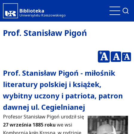
Przejdź
Biblioteka
do
Uniwersytetu Rzeszowskiego
treści
Prof. Stanisław Pigoń
Prof. Stanisław Pigoń - miłośnik
literatury polskiej i książek,
wybitny uczony i patriota, patron
dawnej ul. Cegielnianej
Profesor Stanisław Pigoń urodził się
27 września 1885 roku
we wsi
Kombornia koło Krosna, w rodzinie