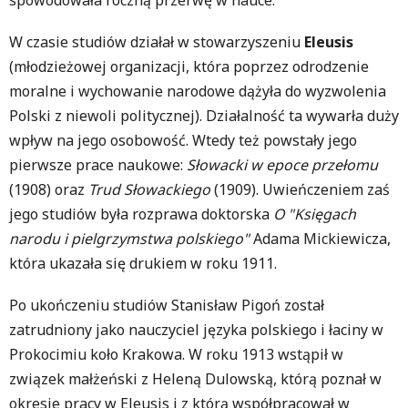
W czasie studiów działał w stowarzyszeniu
Eleusis
(młodzieżowej organizacji, która poprzez odrodzenie
moralne i wychowanie narodowe dążyła do wyzwolenia
Polski z niewoli politycznej). Działalność ta wywarła duży
wpływ na jego osobowość. Wtedy też powstały jego
pierwsze prace naukowe:
Słowacki w epoce przełomu
(1908) oraz
Trud Słowackiego
(1909). Uwieńczeniem zaś
jego studiów była rozprawa doktorska
O "Księgach
narodu i pielgrzymstwa polskiego"
Adama Mickiewicza,
która ukazała się drukiem w roku 1911.
Po ukończeniu studiów Stanisław Pigoń został
zatrudniony jako nauczyciel języka polskiego i łaciny w
Prokocimiu koło Krakowa. W roku 1913 wstąpił w
związek małżeński z Heleną Dulowską, którą poznał w
okresie pracy w Eleusis i z którą współpracował w