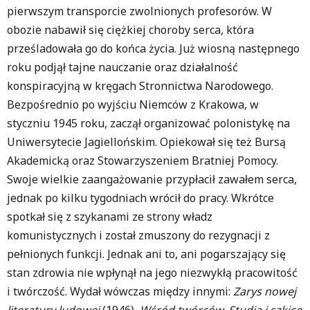
pierwszym transporcie zwolnionych profesorów. W
obozie nabawił się ciężkiej choroby serca, która
prześladowała go do końca życia. Już wiosną następnego
roku podjął tajne nauczanie oraz działalność
konspiracyjną w kręgach Stronnictwa Narodowego.
Bezpośrednio po wyjściu Niemców z Krakowa, w
styczniu 1945 roku, zaczął organizować polonistykę na
Uniwersytecie Jagiellońskim. Opiekował się też Bursą
Akademicką oraz Stowarzyszeniem Bratniej Pomocy.
Swoje wielkie zaangażowanie przypłacił zawałem serca,
jednak po kilku tygodniach wrócił do pracy. Wkrótce
spotkał się z szykanami ze strony władz
komunistycznych i został zmuszony do rezygnacji z
pełnionych funkcji. Jednak ani to, ani pogarszający się
stan zdrowia nie wpłynął na jego niezwykłą pracowitość
i twórczość. Wydał wówczas między innymi:
Zarys nowej
literatury ludowej
(1946),
Wśród twórców. Studia i szkice