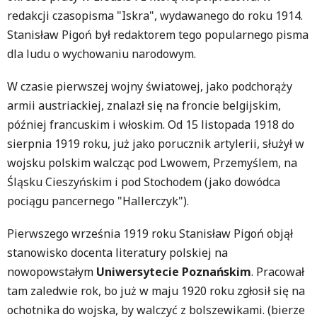
redakcji czasopisma "Iskra", wydawanego do roku 1914.
Stanisław Pigoń był redaktorem tego popularnego pisma
dla ludu o wychowaniu narodowym.
W czasie pierwszej wojny światowej, jako podchorąży
armii austriackiej, znalazł się na froncie belgijskim,
później francuskim i włoskim. Od 15 listopada 1918 do
sierpnia 1919 roku, już jako porucznik artylerii, służył w
wojsku polskim walcząc pod Lwowem, Przemyślem, na
Śląsku Cieszyńskim i pod Stochodem (jako dowódca
pociągu pancernego "Hallerczyk").
Pierwszego września 1919 roku Stanisław Pigoń objął
stanowisko docenta literatury polskiej na
nowopowstałym
Uniwersytecie Poznańskim
. Pracował
tam zaledwie rok, bo już w maju 1920 roku zgłosił się na
ochotnika do wojska, by walczyć z bolszewikami. (bierze