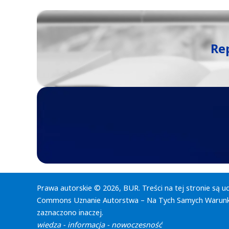
Re
Prawa autorskie © 2026, BUR. Treści na tej stronie są u
Commons Uznanie Autorstwa – Na Tych Samych Warunka
zaznaczono inaczej.
wiedza - informacja - nowoczesność