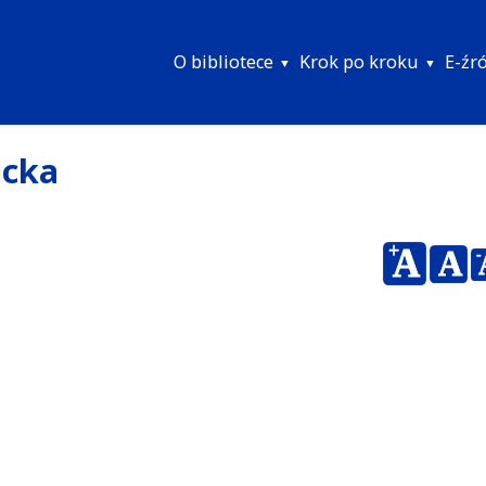
O bibliotece
Krok po kroku
E-źr
Menu
główne
acka