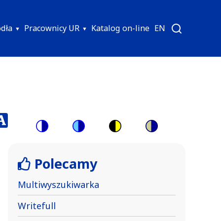
ódła
Pracownicy UR
Katalog on-line
EN
Switch
Switch
Switch
Switch
to
to
to
to
Polecamy
color
blue
high
soft
theme
theme
visibility
theme
Multiwyszukiwarka
theme
Writefull