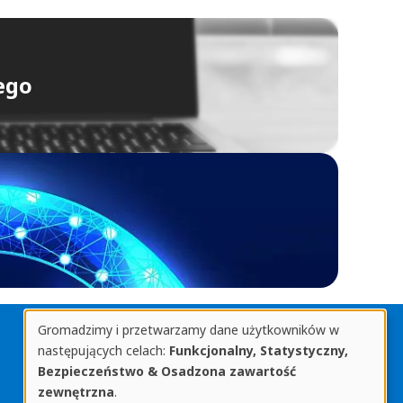
ego
Gromadzimy i przetwarzamy dane użytkowników w
Biblioteka Uniwersytetu Rzeszowskiego
Gromadzone
następujących celach:
Funkcjonalny, Statystyczny,
ul. prof. Stanisława Pigonia 8, 35-959 Rzeszów
Bezpieczeństwo & Osadzona zawartość
tel. 17 872 1361
informacje
zewnętrzna
.