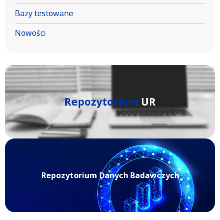
Bazy testowane
Nowości
Repozytorium
UR
Repozytorium Danych Badawczych