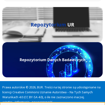
Repozytorium
UR
Repozytorium Danych Badawczych
Prawa autorskie © 2026, BUR. Treści na tej stronie są udostępniane na
licencji
Creative Commons Uznanie Autorstwa – Na Tych Samych
Warunkach 4.0 (CC BY-SA 4.0)
, o ile nie zaznaczono inaczej.
wiedza - informacja - nowoczesność