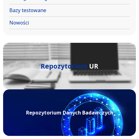
Bazy testowane
Nowości
Repozytorium
UR
Repozytorium Danych Badawczych