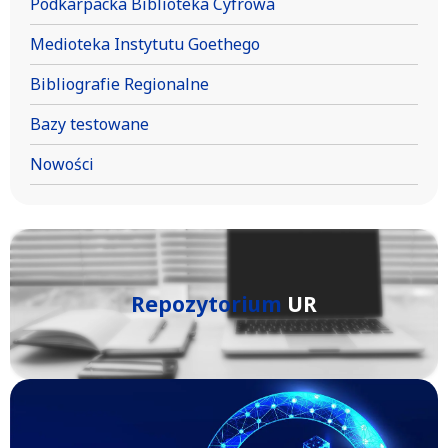
Podkarpacka Biblioteka Cyfrowa
Medioteka Instytutu Goethego
Bibliografie Regionalne
Bazy testowane
Nowości
Repozytorium
UR