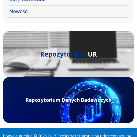
Nowości
Repozytorium
UR
Repozytorium Danych Badawczych
Prawa autorskie © 2026, BUR. Treści na tej stronie są udostępniane na